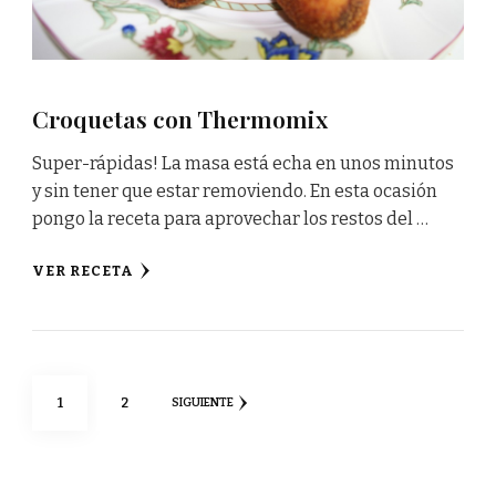
Croquetas con Thermomix
Super-rápidas! La masa está echa en unos minutos
y sin tener que estar removiendo. En esta ocasión
pongo la receta para aprovechar los restos del …
VER RECETA
Paginación
PÁGINA
PÁGINA
1
2
SIGUIENTE
de
entradas