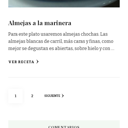
Almejas a la marinera
Para este plato usaremos almejas chochas. Las
almejas blancas de carril, más caras y finas, como
mejor se degustan es abiertas, sobre hielo y con …
VER RECETA
Paginación
PÁGINA
PÁGINA
1
2
SIGUIENTE
de
entradas
COMENTARIOS