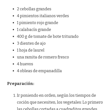
HUEVO
2 cebollas grandes
4 pimientos italianos verdes
1 pimiento rojo grande
1 calabacín grande
400 g de tomate de bote triturado
3 dientes de ajo
1 hoja de laurel
una ramita de romero fresco
4 huevos
4 obleas de empanadilla
Preparación:
Ir poniendo en orden, según los tiempos de
coción que necesiten, los vegetales: Lo primero
las cebollas cortadas a cuadraditos grandes.