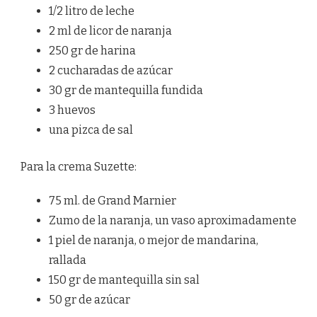
1/2 litro de leche
2 ml de licor de naranja
250 gr de harina
2 cucharadas de azúcar
30 gr de mantequilla fundida
3 huevos
una pizca de sal
Para la crema Suzette:
75 ml. de Grand Marnier
Zumo de la naranja, un vaso aproximadamente
1 piel de naranja, o mejor de mandarina,
rallada
150 gr de mantequilla sin sal
50 gr de azúcar