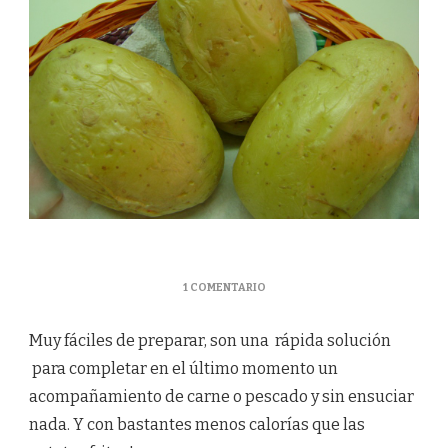
EN
1 COMENTARIO
PATATAS
ASADAS
Muy fáciles de preparar, son una rápida solución
EN
MICROONDAS
para completar en el último momento un
acompañamiento de carne o pescado y sin ensuciar
nada. Y con bastantes menos calorías que las